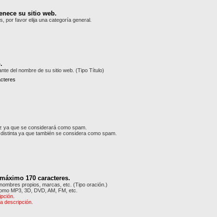
enece su sitio web.
, por favor elija una categoría general.
.
nte del nombre de su sitio web. (Tipo Título)
cteres
ez ya que se considerará como spam.
L distinta ya que también se considera como spam.
 máximo 170 caracteres.
 nombres propios, marcas, etc. (Tipo oración.)
como MP3, 3D, DVD, AM, FM, etc.
ipción.
la descripción.