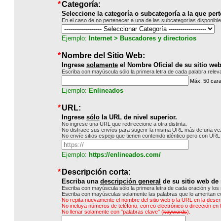
*
Categoría:
Seleccione la categoría o subcategoría a la que pert
En el caso de no pertenecer a una de las subcategorías disponibles
Ejemplo:
Internet > Buscadores y directorios
*
Nombre del Sitio Web:
Ingrese
solamente
el Nombre Oficial de su sitio web
E
scriba
con mayúscula sólo la primera letra de cada palabra releva
Máx. 50 cara
Ejemplo:
Enlineados
*
URL:
Ingrese
sólo
la URL de nivel superior
.
No ingrese una URL que redireccione a otra distinta.
No disfrace sus envíos para sugerir la misma URL más de una v
No envíe sitios espejo que tienen contenido idéntico pero con UR
Ejemplo:
https://enlineados.com/
*
Descripción corta:
Escriba
una
descripción general
de su sitio web de
Escriba con mayúscula sólo la primera letra de cada oración y los
Escriba con mayúsculas solamente las palabras que lo ameritan 
No repita nuevamente el nombre del sitio web o la URL en la descr
No incluya números de teléfono, correo electrónico o dirección en 
No llenar solamente con "palabras clave" (
keywords
).