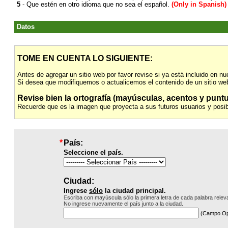
5
- Que estén en otro idioma que no sea el
español.
(Only in Spanish)
Datos
TOME EN CUENTA LO SIGUIENTE:
Antes de agregar un sitio web por favor revise si ya está incluido en nue
Si desea que modifiquemos o actualicemos el contenido de un sitio web
Revise bien la ortografía (mayúsculas, acentos y puntua
Recuerde que es la imagen que proyecta a sus futuros usuarios y posib
*
País:
Seleccione el país.
Ciudad:
Ingrese
sólo
la ciudad principal.
E
scriba con mayúscula sólo la primera letra de cada palabra relev
No in
grese nuevamente el país junto a la ciudad.
(Campo Op